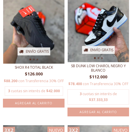
ENVÍO GRATIS
ENVÍO GRATIS
SB DUNK LOW CHAROL NEGRO Y
SHOX R4 TOTAL BLACK
BLANCO
$126.000
$112.000
$88.200
con
Transferencia 30% OFF
$78.400
con
Transferencia 30% OFF
3
cuotas sin interés de
$42.000
3
cuotas sin interés de
$37.333,33
AGREGAR AL CARRITO
AGREGAR AL CARRITO
3X2
3X2
NUEVO
NUEVO