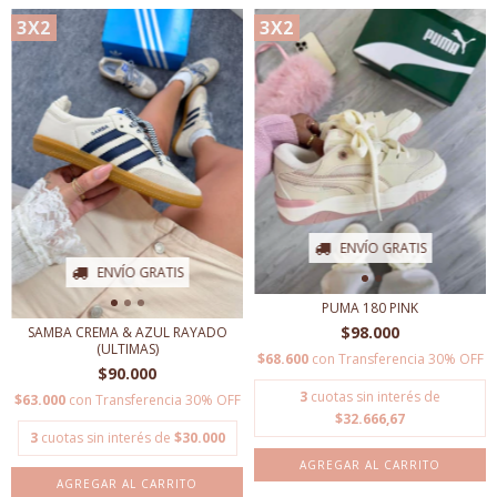
3X2
3X2
ENVÍO GRATIS
ENVÍO GRATIS
PUMA 180 PINK
$98.000
SAMBA CREMA & AZUL RAYADO
(ULTIMAS)
$68.600
con
Transferencia 30% OFF
$90.000
3
cuotas sin interés de
$63.000
con
Transferencia 30% OFF
$32.666,67
3
cuotas sin interés de
$30.000
AGREGAR AL CARRITO
AGREGAR AL CARRITO