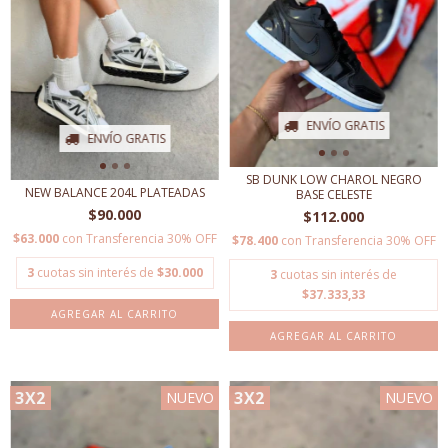
ENVÍO GRATIS
ENVÍO GRATIS
SB DUNK LOW CHAROL NEGRO
NEW BALANCE 204L PLATEADAS
BASE CELESTE
$90.000
$112.000
$63.000
con
Transferencia 30% OFF
$78.400
con
Transferencia 30% OFF
3
cuotas sin interés de
$30.000
3
cuotas sin interés de
$37.333,33
AGREGAR AL CARRITO
AGREGAR AL CARRITO
3X2
3X2
NUEVO
NUEVO