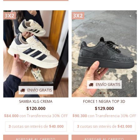
3X2
3X2
ENVÍO GRATIS
ENVÍO GRATIS
SAMBA XLG CREMA
FORCE 1 NEGRA TOP 3D
$120.000
$129.000
$84.000
con
Transferencia 30% OFF
$90.300
con
Transferencia 30% OFF
3
cuotas sin interés de
$40.000
3
cuotas sin interés de
$43.000
AGREGAR AL CARRITO
AGREGAR AL CARRITO