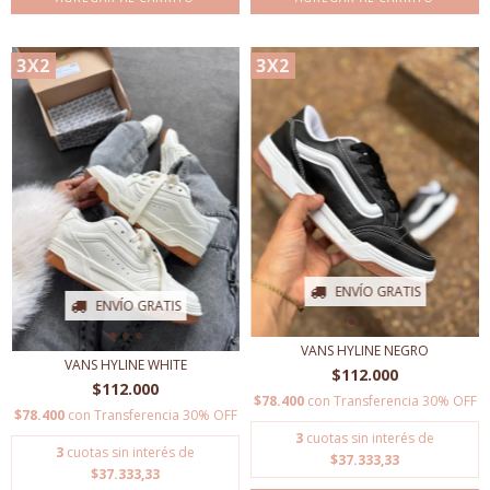
3X2
3X2
ENVÍO GRATIS
ENVÍO GRATIS
VANS HYLINE NEGRO
VANS HYLINE WHITE
$112.000
$112.000
$78.400
con
Transferencia 30% OFF
$78.400
con
Transferencia 30% OFF
3
cuotas sin interés de
3
cuotas sin interés de
$37.333,33
$37.333,33