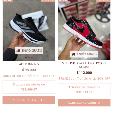
ENVÍO GRATIS
ENVÍO GRATIS
SB DUNK LOW CHAROL ROJO Y
ADI RUNNING
NEGRO
$98.000
$112.000
$68.600
con
Transferencia 30% OFF
$78.400
con
Transferencia 30% OFF
3
cuotas sin interés de
3
cuotas sin interés de
$32.666,67
$37.333,33
AGREGAR AL CARRITO
AGREGAR AL CARRITO