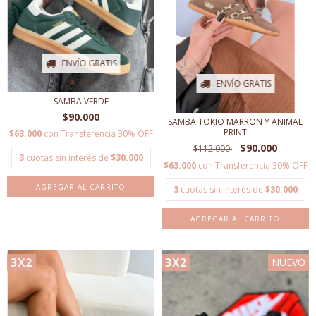
ENVÍO GRATIS
ENVÍO GRATIS
SAMBA VERDE
$90.000
SAMBA TOKIO MARRON Y ANIMAL
PRINT
$63.000
con
Transferencia 30% OFF
$90.000
$112.000
3
cuotas sin interés de
$30.000
$63.000
con
Transferencia 30% OFF
AGREGAR AL CARRITO
3
cuotas sin interés de
$30.000
AGREGAR AL CARRITO
3X2
3X2
NUEVO