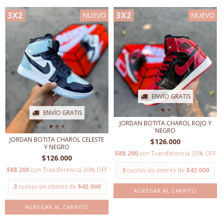
3X2
3X2
NUEVO
NUEVO
ENVÍO GRATIS
ENVÍO GRATIS
JORDAN BOTITA CHAROL ROJO Y
NEGRO
JORDAN BOTITA CHAROL CELESTE
$126.000
Y NEGRO
$88.200
con
Transferencia 30% OFF
$126.000
$88.200
con
Transferencia 30% OFF
3
cuotas sin interés de
$42.000
3
cuotas sin interés de
$42.000
AGREGAR AL CARRITO
AGREGAR AL CARRITO