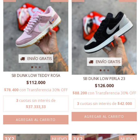
ENVÍO GRATIS
ENVÍO GRATIS
SB DUNK LOW TEDDY ROSA
SB DUNK LOW PERLA 23
$112.000
$126.000
$78.400
con
Transferencia 30% OFF
$88.200
con
Transferencia 30% OFF
3
cuotas sin interés de
3
cuotas sin interés de
$42.000
$37.333,33
AGREGAR AL CARRITO
AGREGAR AL CARRITO
3X2
3X2
NUEVO
NUEVO