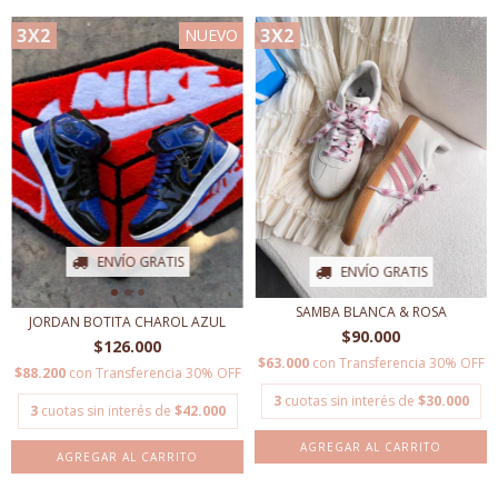
3X2
3X2
NUEVO
ENVÍO GRATIS
ENVÍO GRATIS
SAMBA BLANCA & ROSA
JORDAN BOTITA CHAROL AZUL
$90.000
$126.000
$63.000
con
Transferencia 30% OFF
$88.200
con
Transferencia 30% OFF
3
cuotas sin interés de
$30.000
3
cuotas sin interés de
$42.000
AGREGAR AL CARRITO
AGREGAR AL CARRITO