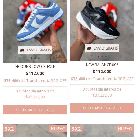
ENVÍO GRATIS
ENVÍO GRATIS
NEW BALANCE 808
SB DUNK LOW CELESTE
$112.000
$112.000
$78.400
con
Transferencia 30% OFF
$78.400
con
Transferencia 30% OFF
3
cuotas sin interés de
3
cuotas sin interés de
$37.333,33
$37.333,33
AGREGAR AL CARRITO
AGREGAR AL CARRITO
3X2
3X2
NUEVO
NUEVO