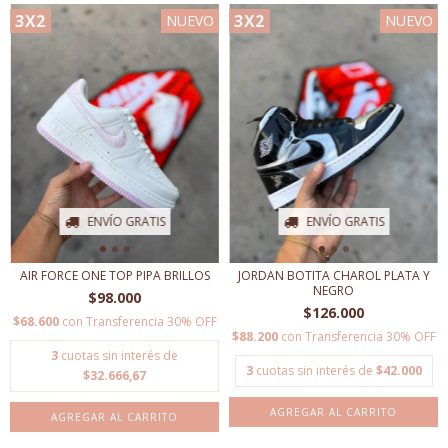
3X2
3X2
NUEVO
NUEVO
ENVÍO GRATIS
ENVÍO GRATIS
AIR FORCE ONE TOP PIPA BRILLOS
JORDAN BOTITA CHAROL PLATA Y
NEGRO
$98.000
$126.000
$68.600
con
Transferencia 30% OFF
$88.200
con
Transferencia 30% OFF
3
cuotas sin interés de
3
cuotas sin interés de
$42.000
$32.666,67
AGREGAR AL CARRITO
AGREGAR AL CARRITO