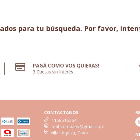
dos para tu búsqueda. Por favor, intentá
PAGÁ COMO VOS QUIERAS!
3 Cuotas sin Interés
CONTACTANOS
R
1158516364
reahcompany@gmail.com
Villa Urquiza, Caba.
N