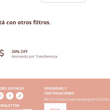
 con otros filtros.
30% OFF
Abonando por Transferencia
EDES SOCIALES
SEGURIDAD Y
CERTIFICACIONES
file:///C:/Users/User/Desktop/AFIP/C
EWSLETTER