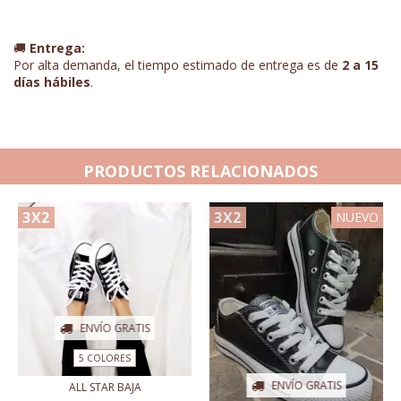
🚚
Entrega:
Por alta demanda, el tiempo estimado de entrega es de
2 a 15
días hábiles
.
PRODUCTOS RELACIONADOS
3X2
3X2
NUEVO
ENVÍO GRATIS
5 COLORES
ENVÍO GRATIS
ALL STAR BAJA