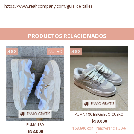
https://www.reahcompany.com/guia-de-talles
PRODUCTOS RELACIONADOS
3X2
3X2
NUEVO
ENVÍO GRATIS
ENVÍO GRATIS
PUMA 180 BEIGE ECO CUERO
$98.000
PUMA 180
$68.600
con
Transferencia 30%
$98.000
OFF